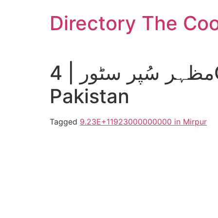
Skip
Directory The Co
to
content
مظہر سُپر سٹور | 4GCC+GF7، گورسیاں Jhelum Punjab
Pakistan
Tagged
9.23E+11
923000000000 in Mirpur