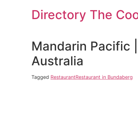
Skip
Directory The Co
to
content
Mandarin Pacific
Australia
Tagged
Restaurant
Restaurant in Bundaberg